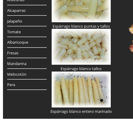
Alcaparras
Jalapeño
Espárrago blanco puntas y tallos
Tomate
Albaricoque
Fresas
Mandarina
Espárrago blanco tallos
Melocotón
Pera
Espárrago blanco entero marinado