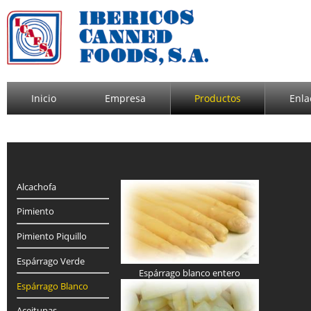
Inicio
Empresa
Productos
Enla
Alcachofa
Pimiento
Pimiento Piquillo
Espárrago Verde
Espárrago blanco entero
Espárrago Blanco
Aceitunas