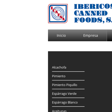
Inicio
Empresa
Alcachofa
Pimiento
Pimiento Piquillo
Espárrago Verde
Espárrago Blanco
Aceitunas