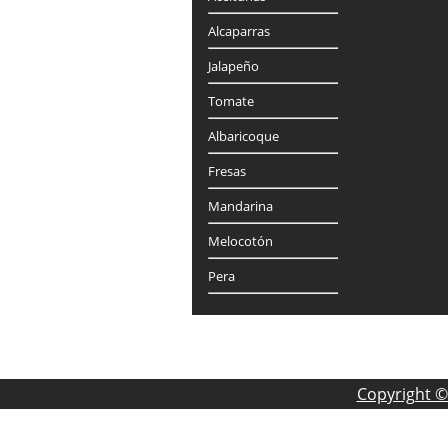
Alcaparras
Jalapeño
Tomate
Albaricoque
Fresas
Mandarina
Melocotón
Pera
Copyright ©