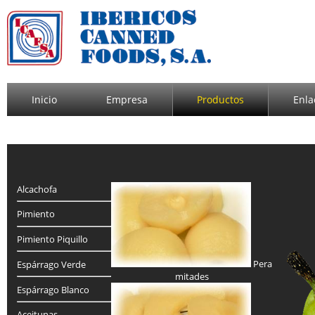
Inicio
Empresa
Productos
Enla
Alcachofa
Pimiento
Pimiento Piquillo
Pera
Espárrago Verde
mitades
Espárrago Blanco
Aceitunas