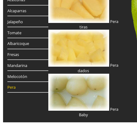
Alcaparras
Pera
Jalapeño
tiras
Tomate
Albaricoque
Fresas
Pera
Mandarina
dados
Melocotón
Pera
Pera
Baby