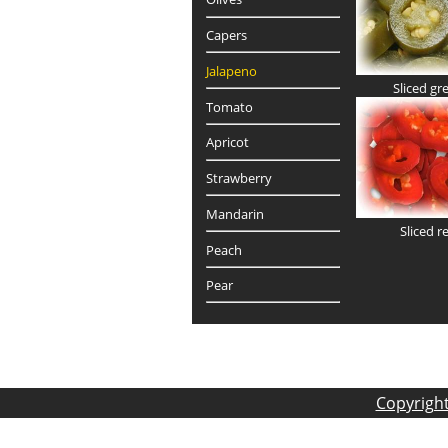
Capers
Jalapeno
Sliced gr
Tomato
Apricot
Strawberry
Mandarin
Sliced r
Peach
Pear
Copyrigh