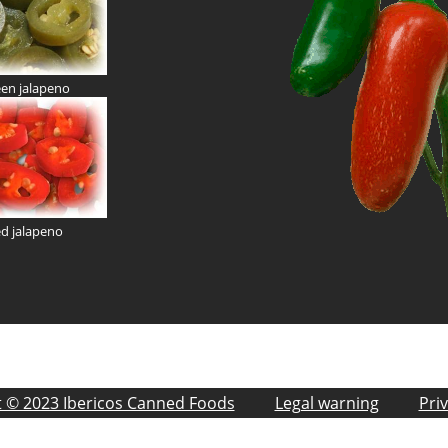
een jalapeno
ed jalapeno
t © 2023 Ibericos Canned Foods
Legal warning
Priv