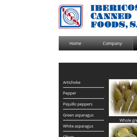
Home
Company
Artichoke
Pepper
Piquillo peppers
Green asparagus
Whole gr
White asparagus
Olives